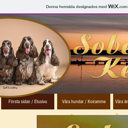
Denna hemsida designades med
.com
Första sidan / Etusivu
Våra hundar / Koiramme
Våra än